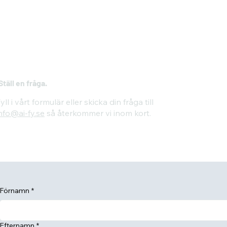
Ställ en fråga.
yll i vårt formulär eller skicka din fråga till
nfo@ai-fy.se
så återkommer vi inom kort.
Förnamn
*
Efternamn
*